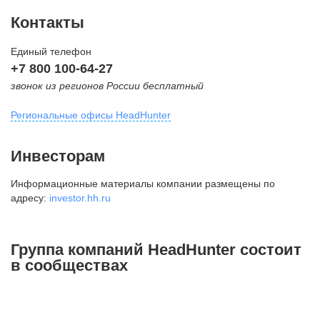
Контакты
Единый телефон
+7 800 100-64-27
звонок из регионов России бесплатный
Региональные офисы HeadHunter
Москва
Инвесторам
внутригородская территория
Информационные материалы компании размещены по
Муниципальный округ Тверской,
адресу:
investor.hh.ru
2-я Брестская ул., д. 48,
помещение 25
+7 495 974-64-27
Группа компаний HeadHunter состоит
+7 495 980-64-27
в сообществах
+7 495 134-92-24
press@hh.ru