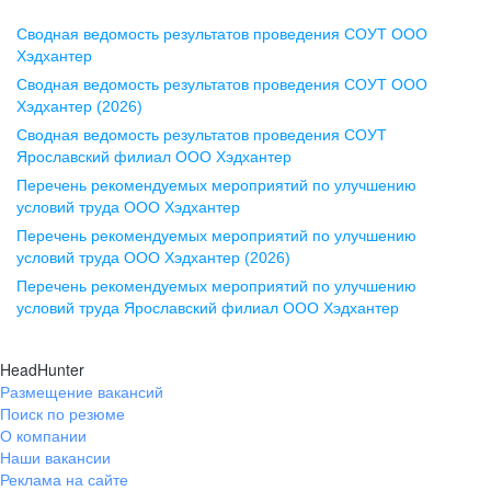
Сводная ведомость результатов проведения СОУТ ООО
Воронеж
Хэдхантер
Сводная ведомость результатов проведения СОУТ ООО
ул. Комиссаржевской, д. 10,
Хэдхантер (2026)
офис 1212
Сводная ведомость результатов проведения СОУТ
+7 473 280-05-05
Ярославский филиал ООО Хэдхантер
pr@vrn.hh.ru
Перечень рекомендуемых мероприятий по улучшению
условий труда ООО Хэдхантер
Казань
Перечень рекомендуемых мероприятий по улучшению
ул. Спартаковская, д. 2А, этаж 3,
условий труда ООО Хэдхантер (2026)
помещение 15
Перечень рекомендуемых мероприятий по улучшению
условий труда Ярославский филиал ООО Хэдхантер
+7 843 212-12-50
pr@kzn.hh.ru
HeadHunter
Размещение вакансий
Екатеринбург
Поиск по резюме
ул. Боевых Дружин, стр. 20,
О компании
5 этаж, офис 505, 521
Наши вакансии
Реклама на сайте
+7 343 226-79-99