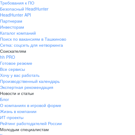
Требования к ПО
pr@ural.hh.ru
Безопасный HeadHunter
HeadHunter API
Краснодар
Партнерам
Инвесторам
ул. Янковского, д. 169, 7 этаж,
Каталог компаний
706 каб.
Поиск по вакансиям в Ташкиново
+7 861 205-55-57
Сетка: соцсеть для нетворкинга
pr@krd.hh.ru
Соискателям
hh PRO
Готовое резюме
Владивосток
Все сервисы
пер. Ланинский д. 4, офис 3.4
Хочу у вас работать
Производственный календарь
+7 423 202-33-28
Экспертная рекомендация
pr@dv.hh.ru
Новости и статьи
Блог
Новосибирск
О компаниях в игровой форме
Жизнь в компании
ул. Большевистская, д. 35,
ИТ-проекты
помещение 21
Рейтинг работодателей России
+7 383 207-94-64
Молодым специалистам