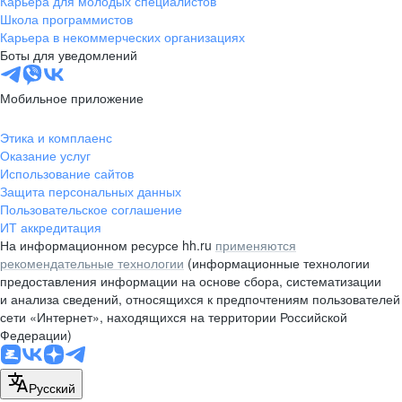
Карьера для молодых специалистов
pr@nsk.hh.ru
Школа программистов
Карьера в некоммерческих организациях
Минск
Боты для уведомлений
пр-т Дзержинского, д. 57,
10 этаж, помещение 45-1
Мобильное приложение
+375 (17)
336-03-02
Этика и комплаенс
pr@rabota.by
Оказание услуг
Использование сайтов
Алматы
Защита персональных данных
Пользовательское соглашение
пр. Абая, д. 151, БЦ Алатау,
ИТ аккредитация
12 этаж, офис 1209
На информационном ресурсе hh.ru
применяются
+7 727 232-13-13
рекомендательные технологии
(информационные технологии
pr@headhunter.com.kz
предоставления информации на основе сбора, систематизации
и анализа сведений, относящихся к предпочтениям пользователей
сети «Интернет», находящихся на территории Российской
Федерации)
Русский