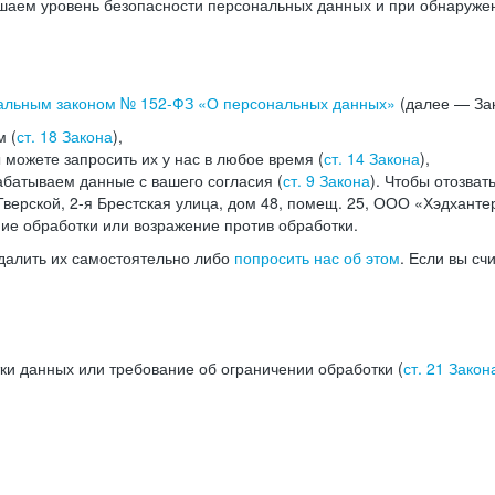
аем уровень безопасности персональных данных и при обнаружени
альным законом №
152-ФЗ
«О персональных данных»
(далее — Зак
м (
ст. 18 Закона
),
можете запросить их у нас в любое время (
ст. 14 Закона
),
абатываем данные с вашего согласия (
ст. 9 Закона
). Чтобы отозват
верской, 2-я Брестская улица, дом 48, помещ. 25, ООО «Хэдханте
ние обработки или возражение против обработки.
далить их самостоятельно либо
попросить нас об этом
. Если вы сч
ки данных или требование об ограничении обработки (
ст. 21 Закон