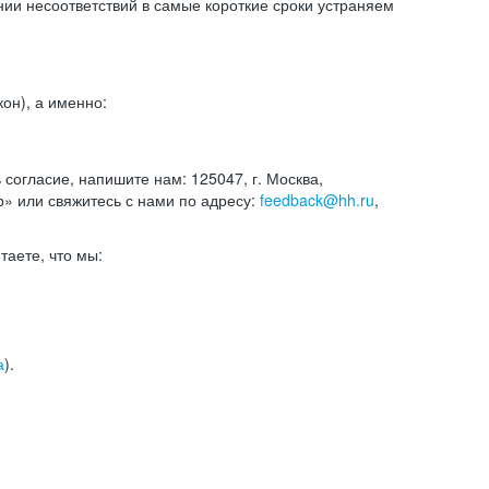
и несоответствий в самые короткие сроки устраняем
он), а именно:
ь согласие, напишите нам: 125047, г. Москва,
р» или свяжитесь с нами по адресу:
feedback@hh.ru
,
итаете, что мы:
а
).