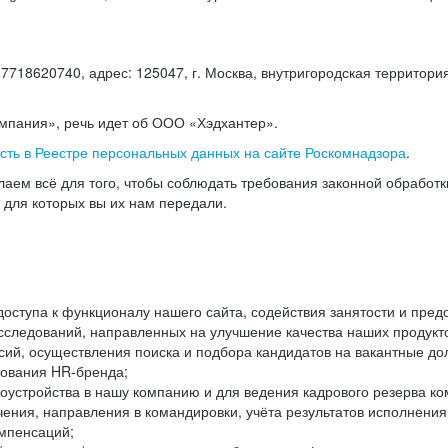
18620740, адрес: 125047, г. Москва, внутригородская территория
омпания», речь идет об ООО «Хэдхантер».
есть в Реестре персональных данных на сайте Роскомнадзора
.
аем всё для того, чтобы соблюдать требования законной обработ
, для которых вы их нам передали.
ступа к функционалу нашего сайта, содействия занятости и пред
следований, направленных на улучшение качества наших продуктов
ий, осуществления поиска и подбора кандидатов на вакантные дол
ования HR-бренда;
оустройства в нашу компанию и для ведения кадрового резерва ко
чения, направления в командировки, учёта результатов исполнени
омпенсаций;