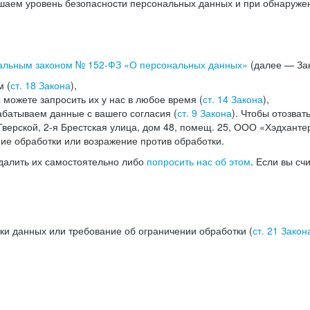
аем уровень безопасности персональных данных и при обнаружени
альным законом №
152-ФЗ
«О персональных данных»
(далее — Зак
м (
ст. 18 Закона
),
можете запросить их у нас в любое время (
ст. 14 Закона
),
абатываем данные с вашего согласия (
ст. 9 Закона
). Чтобы отозват
верской, 2-я Брестская улица, дом 48, помещ. 25, ООО «Хэдханте
ние обработки или возражение против обработки.
далить их самостоятельно либо
попросить нас об этом
. Если вы сч
ки данных или требование об ограничении обработки (
ст. 21 Закон