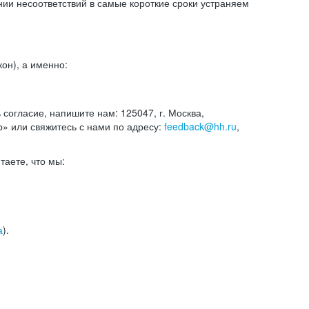
и несоответствий в самые короткие сроки устраняем
он), а именно:
ь согласие, напишите нам: 125047, г. Москва,
р» или свяжитесь с нами по адресу:
feedback@hh.ru
,
итаете, что мы:
а
).