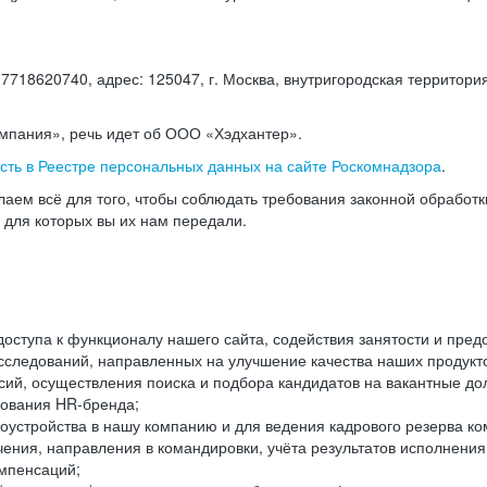
18620740, адрес: 125047, г. Москва, внутригородская территория
омпания», речь идет об ООО «Хэдхантер».
есть в Реестре персональных данных на сайте Роскомнадзора
.
аем всё для того, чтобы соблюдать требования законной обработ
, для которых вы их нам передали.
ступа к функционалу нашего сайта, содействия занятости и пред
следований, направленных на улучшение качества наших продуктов
ий, осуществления поиска и подбора кандидатов на вакантные дол
ования HR-бренда;
оустройства в нашу компанию и для ведения кадрового резерва ко
чения, направления в командировки, учёта результатов исполнени
омпенсаций;