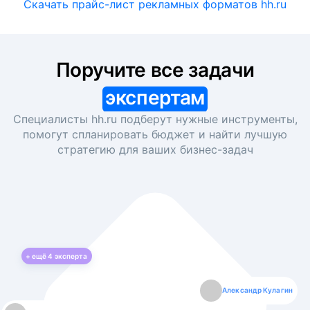
Скачать прайс-лист рекламных форматов hh.ru
Поручите все задачи
экспертам
Специалисты hh.ru подберут нужные инструменты,
помогут спланировать бюджет и найти лучшую
стратегию для ваших
бизнес-задач
+ ещё
4
эксперта
Екатерина Лазаренко
Александр Кулагин
Даниил Макаров
Борис Кашко
Юлия Изоитко