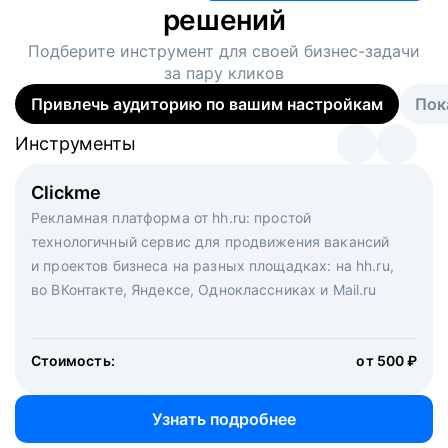
решений
Подберите инструмент для своей
бизнес-задачи
за пару кликов
Привлечь аудиторию по вашим настройкам
Пок
Инструменты
Инструменты
Инструменты
Виртуальный рекрутер
Clickme
Вакансия дня
Массовый подбор под ключ. Решите, сколько
Рекламная платформа от hh.ru: простой
Рекламный формат для вакансий на главной странице
кандидатов и когда вам нужно, и за дело возьмутся
технологичный сервис для продвижения вакансий
hh.ru. Увеличивает количество откликов
маркетологи, рекрутеры и проектные менеджеры
и проектов бизнеса на разных площадках: на hh.ru,
hh.ru с целым набором digital-инструментов
во ВКонтакте, Яндексе, Одноклассниках и Mail.ru
Стоимость:
от 200 000 ₽
Узнать подробнее
Стоимость:
от 500 ₽
Узнать подробнее
Узнать подробнее