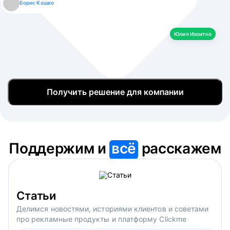
Борис Кашко
Юлия Изоитко
Александр Кулагин
Даниил Макаров
Екатерина Лазаренко
Юлия Изоитко
Получить решение для компании
Поддержим и
всё
расскажем
Статьи
Делимся новостями, историями клиентов и советами
про рекламные продукты и платформу Clickme