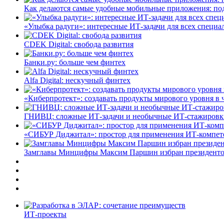
Как делаются самые удобные мобильные приложения: по
«Улыбка радуги»: интересные ИТ-задачи для всех специа
CDEK Digital: свобода развития
Банки.ру: больше чем финтех
Alfa Digital: нескучный финтех
«Киберпротект»: создавать продукты мирового уровня в
ГНИВЦ: сложные ИТ‑задачи и необычные ИТ‑стажировк
«СИБУР Диджитал»: простор для применения ИТ-компе
Замглавы Минцифры Максим Паршин избран президенто
ИТ-проекты