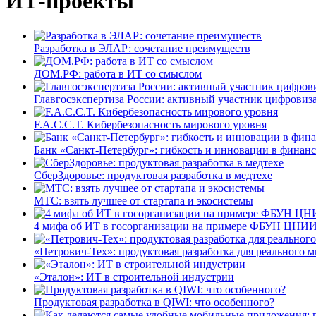
ИТ-проекты
Разработка в ЭЛАР: сочетание преимуществ
ДОМ.РФ: работа в ИТ со смыслом
Главгосэкспертиза России: активный участник цифровиз
F.A.C.C.T. Кибербезопасность мирового уровня
Банк «Санкт-Петербург»: гибкость и инновации в финан
СберЗдоровье: продуктовая разработка в медтехе
МТС: взять лучшее от стартапа и экосистемы
4 мифа об ИТ в госорганизации на примере ФБУН ЦНИИ
«Петрович-Тех»: продуктовая разработка для реального м
«Эталон»: ИТ в строительной индустрии
Продуктовая разработка в QIWI: что особенного?