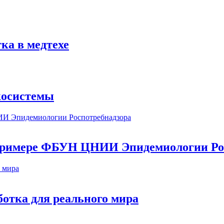
ка в медтехе
косистемы
а примере ФБУН ЦНИИ Эпидемиологии Ро
ботка для реального мира