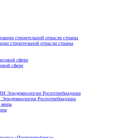
ации строительной отрасли страны
совой сфере
 Эпидемиологии Роспотребнадзора
ира