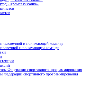
дход «Промсвязьбанка»
листов
 человечной и понимающей команде
и
тенций
м Федерации спортивного программирования