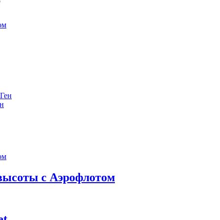
е
ен
 высоты с Аэрофлотом
et