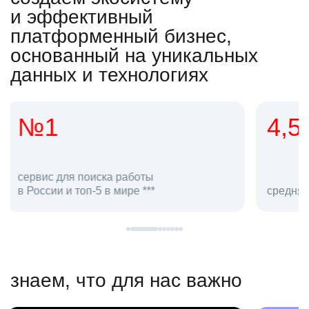
и эффективный
платформенный бизнес,
основанный на уникальных
данных и технологиях
4,5
20
сотруд
средняя оценка hh.ru как работодателя **
в hh.ru
знаем, что для нас важно