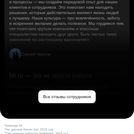
и процессы — мы создаём передовой опыт для наших
клиентов и сотрудников. Это помогает нам находить
решения, которые действительно меняют жизнь людей
к лучшему. Наша культура — про вовлечённость, заботу
и искреннее желание делать полезное. Мы гордимся тем,
что помогаем крутым компаниям и классным
специалистам находить друг друга. Быть частью таких
изменений по‑настоящему вдохновляет.
Сергей Чертов
hh.ru — это не просто работа
Это эмпатичные люди, заслуженные победы и дух
свободы. Мы помогаем миру и создаём лучший сервис
Все отзывы сотрудников
по поиску работы в стране.
Ольга Емельянова
*команда hh
**по данным Dream Job, 2025 год
***по данным рейтинга Similarweb, 2024 год