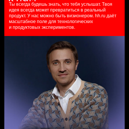
HeadHunter::Коммерческий департамент
125000 - 175000 ₽
29 июл. 2026
Ты всегда будешь знать, что тебя услышат.
Твоя
6 авг. 2026
Ярославль
450000 ₽
идея всегда может превратиться в реальный
з/п не указана
Москва
продукт.
У нас можно быть визионером. hh.ru даёт
Москва
масштабное поле для технологических
Старший специалист телемаркетинга
и продуктовых экспериментов.
HeadHunter::Телефонные продажи
Key Account Manager (EdTech)
14 июл. 2026
HeadHunter::Коммерческий департамент
15000000 so'm
сегодня
Ташкент
150000 ₽
Ярославль