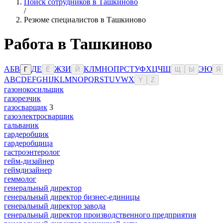
Поиск сотрудников в Ташкиново
/
Резюме специалистов в Ташкиново
Работа в Ташкиново
А
Б
В
Д
Е
Ж
З
И
К
Л
М
Н
О
П
Р
С
Т
У
Ф
Х
Ц
Ч
Ш
Э
Ю
Г
Ё
Й
Щ
Ы
Я
A
B
C
D
E
F
G
H
I
J
K
L
M
N
O
P
Q
R
S
T
U
V
W
X
Y
Z
газонокосильщик
газорезчик
газосварщик
3
газоэлектросварщик
гальваник
гардеробщик
гардеробщица
гастроэнтеролог
гейм-дизайнер
геймдизайнер
геммолог
генеральный директор
генеральный директор бизнес-единицы
генеральный директор завода
генеральный директор производственного предприятия