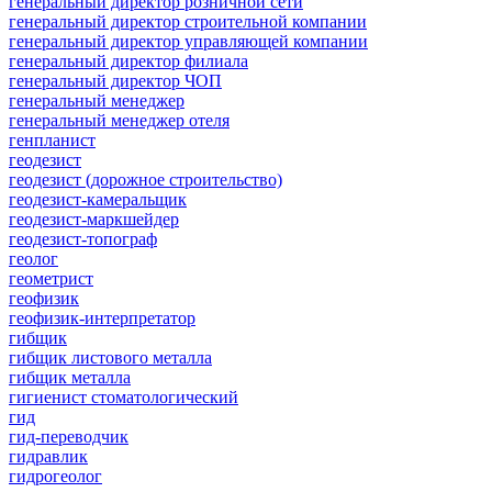
генеральный директор розничной сети
генеральный директор строительной компании
генеральный директор управляющей компании
генеральный директор филиала
генеральный директор ЧОП
генеральный менеджер
генеральный менеджер отеля
генпланист
геодезист
геодезист (дорожное строительство)
геодезист-камеральщик
геодезист-маркшейдер
геодезист-топограф
геолог
геометрист
геофизик
геофизик-интерпретатор
гибщик
гибщик листового металла
гибщик металла
гигиенист стоматологический
гид
гид-переводчик
гидравлик
гидрогеолог