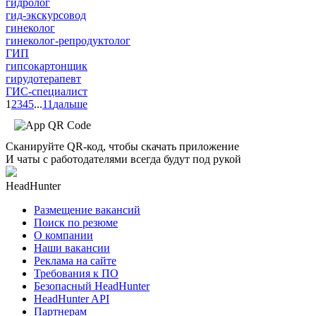
гидролог
гид-экскурсовод
гинеколог
гинеколог-репродуктолог
ГИП
гипсокартонщик
гирудотерапевт
ГИС-специалист
1
2
3
4
5
...
11
дальше
Сканируйте QR-код, чтобы скачать приложение
И чаты с работодателями всегда будут под рукой
HeadHunter
Размещение вакансий
Поиск по резюме
О компании
Наши вакансии
Реклама на сайте
Требования к ПО
Безопасный HeadHunter
HeadHunter API
Партнерам