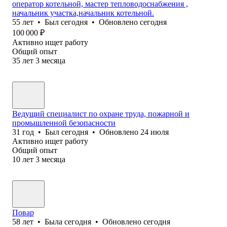
оператор котельной, мастер тепловодоснабжения ,
начальник участка,начальник котельной.
55
лет
•
Был
сегодня
•
Обновлено
сегодня
100 000
₽
Активно ищет работу
Общий опыт
35
лет
3
месяца
Ведущий специалист по охране труда, пожарной и
промышленной безопасности
31
год
•
Был
сегодня
•
Обновлено
24 июля
Активно ищет работу
Общий опыт
10
лет
3
месяца
Повар
58
лет
•
Была
сегодня
•
Обновлено
сегодня