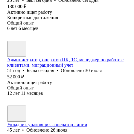
25
лет
•
Был
сегодня
•
Обновлено
сегодня
130 000
₽
Активно ищет работу
Конкретные достижения
Общий опыт
6
лет
6
месяцев
Администратор, оператор ПК, 1С, менеджер по работе с
клиентами, миграционный учет
51
год
•
Была
сегодня
•
Обновлено
30 июля
52 000
₽
Активно ищет работу
Общий опыт
12
лет
11
месяцев
Укладчик упаковщик , оператор линии
45
лет
•
Обновлено
26 июля