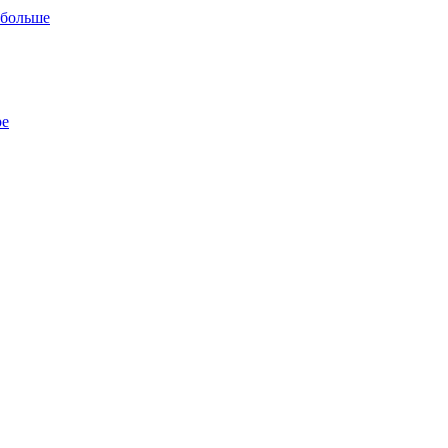
 больше
ре