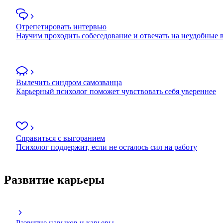
Отрепетировать интервью
Научим проходить собеседование и отвечать на неудобные
Вылечить синдром самозванца
Карьерный психолог поможет чувствовать себя увереннее
Справиться с выгоранием
Психолог поддержит, если не осталось сил на работу
Развитие карьеры
Развитие навыков и карьеры