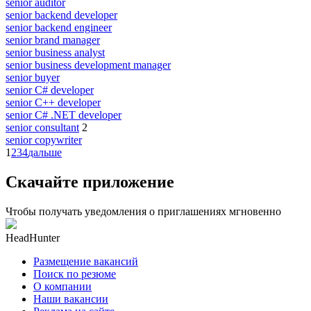
senior auditor
senior backend developer
senior backend engineer
senior brand manager
senior business analyst
senior business development manager
senior buyer
senior C# developer
senior C++ developer
senior C# .NET developer
senior consultant
2
senior copywriter
1
2
3
4
дальше
Скачайте приложение
Чтобы получать уведомления о приглашениях мгновенно
HeadHunter
Размещение вакансий
Поиск по резюме
О компании
Наши вакансии