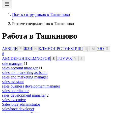
Поиск сотрудников в Ташкиново
/
Резюме специалистов в Ташкиново
Работа в Ташкиново
А
Б
В
Г
Д
Е
Ж
З
И
К
Л
М
Н
О
П
Р
С
Т
У
Ф
Х
Ц
Ч
Ш
Э
Ю
Ё
Й
Щ
Ы
Я
#
A
B
C
D
E
F
G
H
I
J
K
L
M
N
O
P
Q
R
T
U
V
W
X
S
Y
Z
sale manager
11
sales account manager
11
sales and marketing assistant
sales and marketing manager
sales assistant
sales business development manager
sales coordinator
sales development manager
2
sales executive
Salesforce administrator
salesforce developer