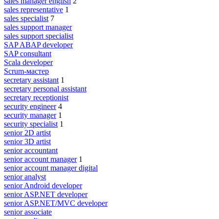
sales manager english
2
sales representative
1
sales specialist
7
sales support manager
sales support specialist
SAP ABAP developer
SAP consultant
Scala developer
Scrum-мастер
secretary assistant
1
secretary personal assistant
secretary receptionist
security engineer
4
security manager
1
security specialist
1
senior 2D artist
senior 3D artist
senior accountant
senior account manager
1
senior account manager digital
senior analyst
senior Android developer
senior ASP.NET developer
senior ASP.NET/MVC developer
senior associate